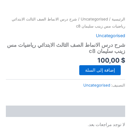
كمية
خطي
شرح
لى
درس
لمحتوى
الرئيسية
/
Uncategorised
/ شرح درس الانماط الصف الثالث الابتدائي
الانماط
الصف
رياضيات مس زينب سليمان c8
الثالث
Uncategorised
الابتدائي
رياضيات
شرح درس الانماط الصف الثالث الابتدائي رياضيات مس
مس
زينب سليمان c8
زينب
100,00
$
سليمان
c8
إضافة إلى السلة
التصنيف:
Uncategorised
مراجعات (0)
لا توجد مراجعات بعد.