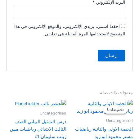
البريد الإلكتروني
*
احفظ اسمي، بريدي الإلكتروني، والموقع الإلكتروني في هذا
المتصفح لاستخدامها المرة المقبلة في تعليقي.
منتجات ذات صلة
السعر
السعر
الأصلي
الحالي
تخفيضات!
تخفيضات!
هو:
هو:
Uncategorised
80,00 $.
100,00 $.
Uncategorised
درس التمثيل البياني الصف
الحصة الاولى والثانية رياضيات
الثالث الابتدائي رياضيات مس
مستر محمود ابو زيد
زينب سليمان c1